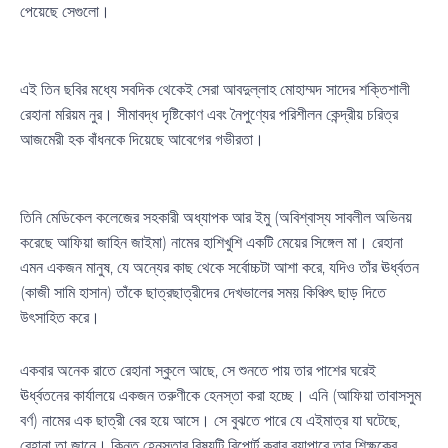
পেয়েছে সেগুলো।
এই তিন ছবির মধ্যে সবদিক থেকেই সেরা আবদুল্লাহ মোহাম্মদ সাদের শক্তিশালী
রেহানা মরিয়ম নুর। সীমাবদ্ধ দৃষ্টিকোণ এবং নৈপুণ্যের পরিশীলন কেন্দ্রীয় চরিত্র
আজমেরী হক বাঁধনকে দিয়েছে আবেগের গভীরতা।
তিনি মেডিকেল কলেজের সহকারী অধ্যাপক আর ইমু (অবিশ্বাস্য সাবলীল অভিনয়
করেছে আফিয়া জাহিন জাইমা) নামের হাশিখুশি একটি মেয়ের সিঙ্গেল মা। রেহানা
এমন একজন মানুষ, যে অন্যের কাছ থেকে সর্বোচ্চটা আশা করে, যদিও তাঁর ঊর্ধ্বতন
(কাজী সামি হাসান) তাঁকে ছাত্রছাত্রীদের দেখভালের সময় কিঞ্চিৎ ছাড় দিতে
উৎসাহিত করে।
একবার অনেক রাতে রেহানা স্কুলে আছে, সে শুনতে পায় তার পাশের ঘরেই
ঊর্ধ্বতনের কার্যালয়ে একজন তরুণীকে হেনস্তা করা হচ্ছে। এনি (আফিয়া তাবাসসুম
বর্ণ) নামের এক ছাত্রী বের হয়ে আসে। সে বুঝতে পারে যে এইমাত্র যা ঘটেছে,
রেহানা তা জানে। কিন্তু হেনস্তার বিষয়টি রিপোর্ট করার ব্যাপারে তার শিক্ষকের