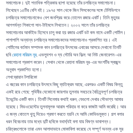
সমালোচক। দুই শতাধিক পত্রিকায় ছাপা হয়েছে তাঁর চলচ্চিত্র সমালোচনা।
লিখেছেন ১৫টির বেশি বই। ১৯৭৫ সাল থেকে জিন সিসকেলের সঙ্গে টেলিভিশনে
চলচ্চিত্র সমালোচনাকেও বেশ জনপ্রিয় করে তোলেন রজার এবার্ট। তিনি মৃত্যুর
আগপর্যন্ত শিকাগো সান-টাইমসে লিখতেন। ২০০২ সালে তাঁর চলচ্চিত্র
সমালোচনার আর্কাইভ হিসেবে চালু করা হয় রজার এবার্ট ডট কম নামে একটি পোর্টাল।
পাশাপাশি অন্যান্য চলচ্চিত্র সমালোচকদের সমালোচনাও প্রকাশিত হয়। এই
পোর্টালের বর্তমান সম্পাদক কান চলচ্চিত্র উৎসবের এবারের আসরে দেখানো তিনটি
ছবি
রেহানা মরিয়ম নূর
, এভল্যুশন ও দ্য স্টোরি অব ফিল্ম: আ নিউ জেনারেশন–এর
সমালোচনা প্রকাশ করেন। সেখান থেকে রেহানা মরিয়ম নূর–এর অংশটির স্বচ্ছন্দ
অনুবাদ প্রকাশিত হলো।
লেখা:ব্রায়ান টলারিকো
এ বছরের কান চলচ্চিত্র উৎসবে কিছু ব্যতিক্রম আছে, এরপরও একটি বিষয় কিন্তু
একই রয়ে গেছে: পৃথিবীর যেকোনো জায়গার তুলনায় সবচেয়ে বৈচিত্র্যপূর্ণ চলচ্চিত্র
ইভেন্টের একটি কান। তিনটি সিনেমার কথাই ধরুন, যেগুলো দেখার সৌভাগ্য আমার
হয়েছে। মিডওয়েস্টের তুলনামূলক আরাম পরিহার না করে কাজটা আমি করেছি। আর
এ জন্য বোতলে থুতু দিয়েও প্রমাণ করতে হয়নি যে আমি কোভিডমুক্ত। গল্প বলার
ধরন বিবেচনায় তার মধ্যে দুটি ছবিকে যথার্থ্যই বলা যায় বিষণ্ন ভাবাপন্ন।
চরিত্রগুলোকে তারা এমন আলাদাভাবে মোকাবিলা করেছে যে সম্পূর্ণ অনন্য এক সুর