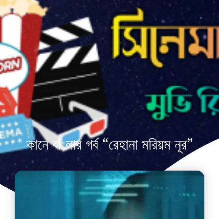
কানে বাংলার গর্ব “রেহানা মরিয়ম নূর”