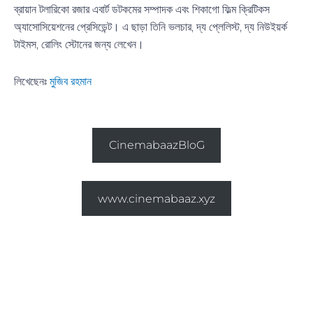
ব্রায়ান টলারিকো রজার এবার্ট ডটকমের সম্পাদক এবং শিকাগো ফিল্ম ক্রিটিকস
অ্যাসোসিয়েশনের প্রেসিডেন্ট। এ ছাড়া তিনি ভলচার, দ্য প্লেলিস্ট, দ্য নিউইয়র্ক
টাইমস, রোলিং স্টোনের জন্য লেখেন।
লিখেছেনঃ
মুজিব রহমান
অন্যান্য ব্লগ পড়তে ক্লিক করুন
CinemabaazBloG
মুভি/সিরিজ ইত্যাদি ডাউনলোড করতে ভিজিট করুন
www.cinemabaaz.xyz