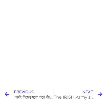
Prev
N
PREVIOUS
NEXT
একাই নিজের মতো করে বাঁঁচবো, নিজেকে আবিষ্কার করবো এবং অজানাকে জানবো
The IRISH Army’s forgotten Battle