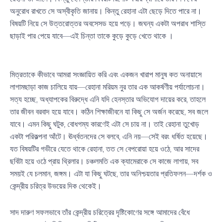
অনুরোধ রাখতে সে অস্বীকৃতি জানায়। কিন্তু রেহানা এটা ছেড়ে দিতে পারে না।
বিষয়টি নিয়ে সে উত্তরোত্তর অবসেসড হয়ে পড়ে। জঘন্য একটা অপরাধ শাস্তি
ছাড়াই পার পেয়ে যাবে—এই চিন্তা তাকে কুড়ে কুড়ে খেতে থাকে ।
মিত্রতাকে কীভাবে আমরা সংজ্ঞায়িত করি এবং একজন খারাপ মানুষ কত অনায়াসে
লাগামছাড়া কাজ চালিয়ে যায়—রেহানা মরিয়ম নুর তার এক আকর্ষণীয় পর্যালোচনা।
সত্য হচ্ছে, অধ্যাপকের বিরুদ্ধে এনি যদি হেনস্তার অভিযোগ দায়ের করে, তাহলে
তার জীবন বরবাদ হয়ে যাবে। কঠিন শিক্ষাজীবনে যা কিছু সে অর্জন করেছে, সব জলে
যাবে। এমন কিছু ঘটুক, বোধগম্য কারণেই এটা সে চায় না। তাই রেহানা তুখোড়
একটা পরিকল্পনা আঁটে। ঊর্ধ্বতনদের সে বলবে, এনি নয়—সেই বরং ধর্ষিত হয়েছে।
যত বিষয়টির গভীরে যেতে থাকে রেহানা, তত সে বেপরোয়া হয়ে ওঠে, আর সাদের
ছবিটা হয়ে ওঠে প্রায় থ্রিলার। চঞ্চলমতি এক ক্যামেরাকে সে কাজে লাগায়, সব
সময়ই যে চলমান, জঙ্গম। এটা যা কিছু ঘটছে, তার অনিশ্চয়তার প্রতিফলন—দর্শক ও
কেন্দ্রীয় চরিত্র উভয়ের দিক থেকেই।
সাদ দারুণ সফলভাবে তাঁর কেন্দ্রীয় চরিত্রের দৃষ্টিকোণের সঙ্গে আমাদের বেঁধে