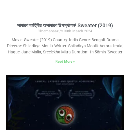
সাধারণ কাহিনীর অসাধারণ উপস্থাপন! Sweater (2019)
Cinemabaaz
30th March 2024
Movie: Sweater (2019) Country: India Genre: Bengali, Drama
Director: Shiladitya Moulik Writter: Shiladitya Moulik Actors: Imtiaj
Haque, June Malia, Sreelekha Mitra Duration: 1h 58min ‘Sweater
Read More »