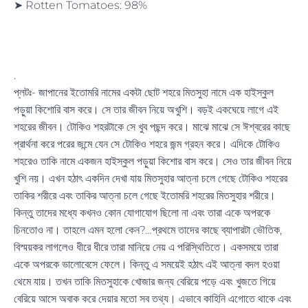
➤ Rotten Tomatoes: 98%
➤ IMDB Rating: 8.4/10
.
প্লটঃ- জাপানের ইতোমরি নামের একটা ছোট শহরে মিতসুহা নামে এক হাইস্কুল
পড়ুয়া কিশোরি বাস করে। সে তার জীবন নিয়ে অখুশি। বড়ই একঘেয়ে লাগে এই
শহরের জীবন। টোকিও শহরটাকে সে খুব পছন্দ করে। মাঝে মাঝে সে ঈশ্বরের কাছে
প্রার্থনা করে পরের জন্মে যেন সে টোকিও শহরে জন্ম গ্রহন করে। এদিকে টোকিও
শহরেও তাকি নামে একজন হাইস্কুল পড়ুয়া কিশোর বাস করে। সেও তার জীবন নিয়ে
খুশি নয়। এখন হঠাৎ একদিন দেখা যায় মিতসুহার আত্না চলে গেছে টোকিও শহরের
তাকির শরীরে এবং তাকির আত্না চলে গেছে ইতোমরি শহরের মিতসুহার শরীরে।
কিন্তু তাদের মধ্যে কখনও কোন যোগাযোগ ছিলো না এবং তারা একে অপরকে
চিনতোও না। তাহলে এমন হলো কেন?…প্রথমে তাদের কাছে ব্যাপারটা ভৌতিক,
বিস্ময়কর লাগলেও ধীরে ধীরে তারা মানিয়ে নেয় এ পরিস্থিতিতে। একসময়ে তারা
একে অপরকে ভালোবেসে ফেলে। কিন্তু এ সময়েই হঠাৎ এই আত্না বদল হওয়া
থেমে যায়। তখন তাকি মিতসুহাকে খোজার জন্য বেরিয়ে পড়ে এবং খুজতে গিয়ে
বেরিয়ে আসে অবাক করে দেয়ার মতো সব তথ্য। এভাবে কাহিনি এগোতে থাকে এবং