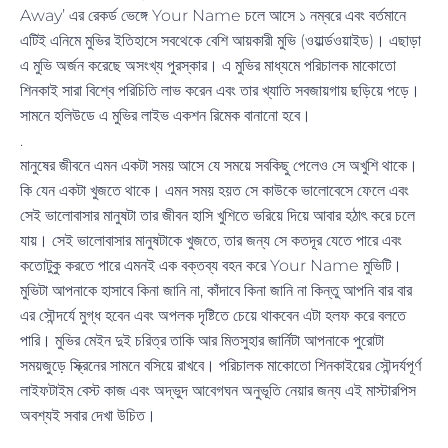
Away’ এর রেকর্ড ভেঙ্গে Your Name চলে আসে ১ নম্বরে এবং বর্তমানে
এটিই এনিমে মুভির ইতিহাসে সবথেকে বেশি আয়কারী মুভি (ওয়ার্ল্ডওয়াইড)। এছাড়া
এ মুভি অর্জন করেছে অসংখ্য পুরস্কার। এ মুভির মাধ্যমে পরিচালক মাকোতো
শিনকাই সারা বিশ্বে পরিচিতি লাভ করেন এবং তার খ্যাতি সবজায়গায় ছড়িয়ে পড়ে।
সামনে হলিউডে এ মুভির লাইভ একশন রিমেক বানানো হবে।
.
মানুষের জীবনে এমন একটা সময় আসে যে সময়ে সবকিছু পেলেও সে অখুশি থাকে।
কি যেন একটা খুজতে থাকে। এমন সময় হয়ত সে কাউকে ভালোবেসে ফেলে এবং
সেই ভালোবাসার মানুষটা তার জীবন হাসি খুশিতে ভরিয়ে দিয়ে আবার হঠাৎ করে চলে
যায়। সেই ভালোবাসার মানুষটাকে খুজতে, তার জন্য সে কতদূর যেতে পারে এবং
কতোটুকু করতে পারে এমনই এক বক্তব্য বহন করে Your Name মুভিটি।
মুভিটা আপনাকে হাসাবে কিনা জানি না, কাঁদাবে কিনা জানি না কিন্তু আপনি বার বার
এর সৌন্দর্যে মুগ্ধ হবেন এবং অপলক দৃষ্টিতে চেয়ে থাকবেন এটা হলফ করে বলতে
পারি। মুভির মেইন দুই চরিত্র তাকি আর মিতসুহার জার্নিটা আপনাকে পুরোটা
সময়জুড়ে স্ক্রিনের সামনে বসিয়ে রাখবে। পরিচালক মাকোতো শিনকাইয়ের সৌন্দর্যপূর্ণ
লাইফটাইম বেস্ট কাজ এবং অদ্ভুদ আবেগঘন অনুভূতি নেয়ার জন্য এই মাস্টারপিস
অবশ্যই সবার দেখা উচিত।