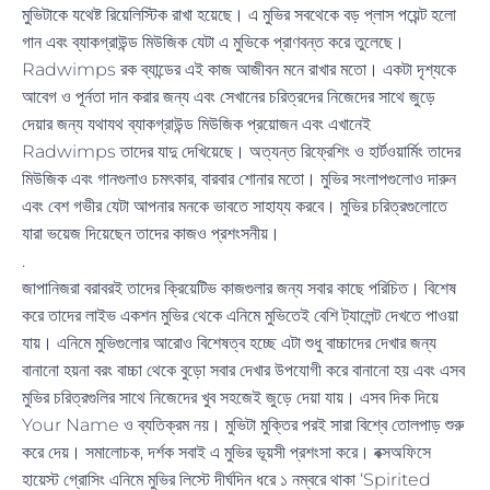
মুভিটাকে যথেষ্ট রিয়েলিস্টিক রাখা হয়েছে। এ মুভির সবথেকে বড় প্লাস পয়েন্ট হলো
গান এবং ব্যাকগ্রাউন্ড মিউজিক যেটা এ মুভিকে প্রাণবন্ত করে তুলেছে।
Radwimps রক ব্যান্ডের এই কাজ আজীবন মনে রাখার মতো। একটা দৃশ্যকে
আবেগ ও পূর্নতা দান করার জন্য এবং সেখানের চরিত্রদের নিজেদের সাথে জুড়ে
দেয়ার জন্য যথাযথ ব্যাকগ্রাউন্ড মিউজিক প্রয়োজন এবং এখানেই
Radwimps তাদের যাদু দেখিয়েছে। অত্যন্ত রিফ্রেশিং ও হার্টওয়ার্মিং তাদের
মিউজিক এবং গানগুলাও চমৎকার, বারবার শোনার মতো। মুভির সংলাপগুলোও দারুন
এবং বেশ গভীর যেটা আপনার মনকে ভাবতে সাহায্য করবে। মুভির চরিত্রগুলোতে
যারা ভয়েজ দিয়েছেন তাদের কাজও প্রশংসনীয়।
.
জাপানিজরা বরাবরই তাদের ক্রিয়েটিভ কাজগুলার জন্য সবার কাছে পরিচিত। বিশেষ
করে তাদের লাইভ একশন মুভির থেকে এনিমে মুভিতেই বেশি ট্যালেন্ট দেখতে পাওয়া
যায়। এনিমে মুভিগুলোর আরোও বিশেষত্ব হচ্ছে এটা শুধু বাচ্চাদের দেখার জন্য
বানানো হয়না বরং বাচ্চা থেকে বুড়ো সবার দেখার উপযোগী করে বানানো হয় এবং এসব
মুভির চরিত্রগুলির সাথে নিজেদের খুব সহজেই জুড়ে দেয়া যায়। এসব দিক দিয়ে
Your Name ও ব্যতিক্রম নয়। মুভিটা মুক্তির পরই সারা বিশ্বে তোলপাড় শুরু
করে দেয়। সমালোচক, দর্শক সবাই এ মুভির ভূয়সী প্রশংসা করে। বক্সঅফিসে
হায়েস্ট গ্রোসিং এনিমে মুভির লিস্টে দীর্ঘদিন ধরে ১ নম্বরে থাকা ‘Spirited