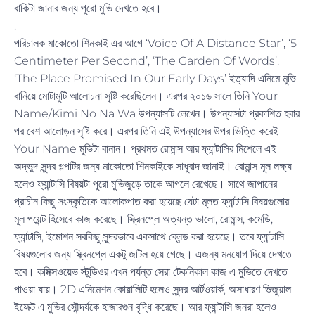
বাকিটা জানার জন্য পুরো মুভি দেখতে হবে।
.
পরিচালক মাকোতো শিনকাই এর আগে ‘Voice Of A Distance Star’, ‘5
Centimeter Per Second’, ‘The Garden Of Words’,
‘The Place Promised In Our Early Days’ ইত্যাদি এনিমে মুভি
বানিয়ে মোটামুটি আলোচনা সৃষ্টি করেছিলেন। এরপর ২০১৬ সালে তিনি Your
Name/Kimi No Na Wa উপন্যাসটি লেখেন। উপন্যাসটা প্রকাশিত হবার
পর বেশ আলোড়ন সৃষ্টি করে। এরপর তিনি এই উপন্যাসের উপর ভিত্তি করেই
Your Name মুভিটা বানান। প্রথমত রোমান্স আর ফ্যান্টাসির মিশেলে এই
অদ্ভুদ সুন্দর গল্পটির জন্য মাকোতো শিনকাইকে সাধুবাদ জানাই। রোমান্স মূল লক্ষ্য
হলেও ফ্যান্টাসি বিষয়টা পুরো মুভিজুড়ে তাকে আগলে রেখেছে। সাথে জাপানের
প্রাচীন কিছু সংস্কৃতিকে আলোকপাত করা হয়েছে যেটা মূলত ফ্যান্টাসি বিষয়গুলোর
মূল পয়েন্ট হিসেবে কাজ করেছে। স্ক্রিনপ্লে অত্যন্ত ভালো, রোমান্স, কমেডি,
ফ্যান্টাসি, ইমোশন সবকিছু সুন্দরভাবে একসাথে ব্লেন্ড করা হয়েছে। তবে ফ্যান্টাসি
বিষয়গুলোর জন্য স্ক্রিনপ্লে একটু জটিল হয়ে গেছে। এজন্য মনযোগ দিয়ে দেখতে
হবে। কমিক্সওয়েভ স্টুডিওর এখন পর্যন্ত সেরা টেকনিকাল কাজ এ মুভিতে দেখতে
পাওয়া যায়। 2D এনিমেশন কোয়ালিটি হলেও সুন্দর আর্টওয়ার্ক, অসাধারণ ভিজুয়াল
ইফেক্ট এ মুভির সৌন্দর্যকে হাজারগুন বৃদ্ধি করেছে। আর ফ্যান্টাসি জনরা হলেও