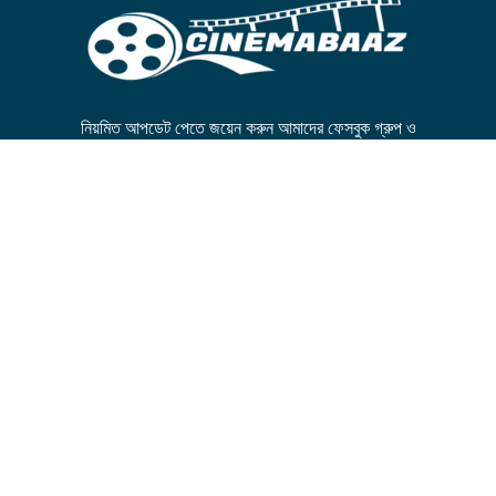
নিয়মিত আপডেট পেতে জয়েন করুন আমাদের ফেসবুক গ্রুপ ও
পেজে।
FB GROUP
FB PAGE
© All Rights Reserved by
cinemabaaz.xyz
Developed By
Sazzad Sadman
Disclaimer
Cinemabaaz does not host any files on it’s servers. All point to
content hosted on third party websites. Cinemabaaz does not accept
responsibility for content hosted on third party websites and does
not have any involvement in the same.