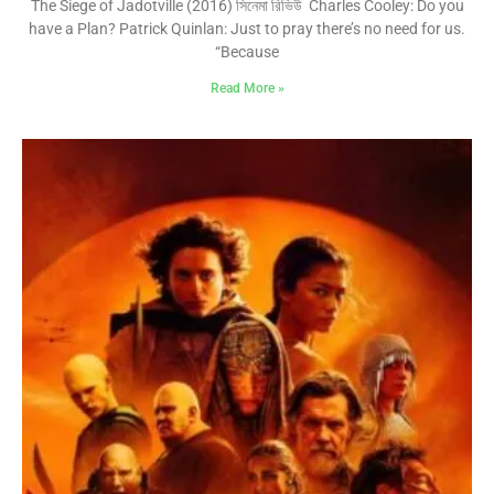
The Siege of Jadotville (2016) সিনেমা রিভিউ Charles Cooley: Do you
have a Plan? Patrick Quinlan: Just to pray there’s no need for us.
“Because
Read More »