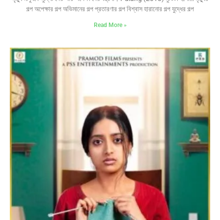
গল্প অপেক্ষার গল্প অভিমানের গল্প প্রতারণার গল্প বিশ্বাস হারানোর গল্প যুদ্ধের গল্প
Read More »