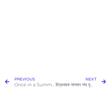
Prev
N
PREVIOUS
NEXT
Once in a Summer (2006) Review in Bangla
চিত্রনায়ক সালমান শাহ মৃত্যু বার্ষিকীতে বিনম্র শ্রদ্ধা