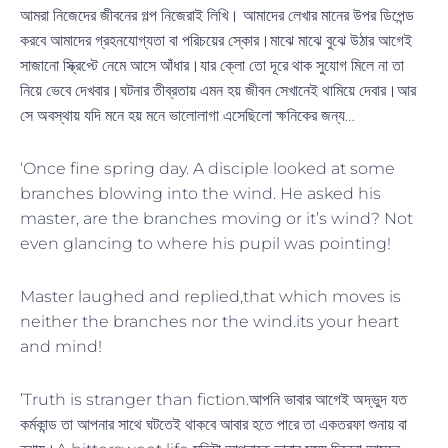
আমরা নিজেদের জীবনের গল্প নিজেরাই লিখি। আমাদের লেখার মানের উপর ডিপেন্ড
করবে আমাদের গ্রহনযোগ্যতা বা পরিচয়ের স্কোর।মাঝে মাঝে বুঝে উঠার আগেই
সাজানো স্ক্রিপ্টে নেমে আসে আঁধার।যার ক্লো তো দূরে থাক সুযোগ মিলে না তা
নিয়ে ভেবে দেখবার।ঘটনার তীব্রতায় এমন হয় জীবন সেখানেই থামিয়ে দেবার।আর
সে অবস্থায় যদি মনে হয় মনে ভালোলাগা এসেছিলো ক্ষনিকের জন্য…
‘Once fine spring day. A disciple looked at some
branches blowing into the wind. He asked his
master, are the branches moving or it’s wind? Not
even glancing to where his pupil was pointing!
Master laughed and replied,that which moves is
neither the branches nor the wind.its your heart
and mind!
’Truth is stranger than fiction.আপনি ভাবার আগেই অদ্ভুদ যত
কর্মকান্ড তা আপনার সাথে ঘটতেই থাকবে আবার হতে পারে তা একতরফা শুনায় বা