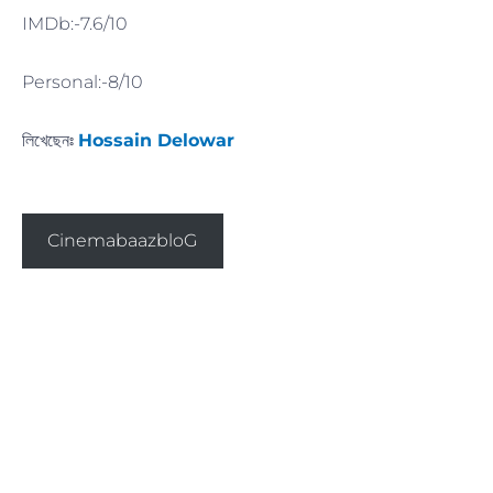
IMDb:-7.6/10
Personal:-8/10
লিখেছেনঃ
Hossain Delowar
অন্যান্য ব্লগ পড়তে ক্লিক করুন
CinemabaazbloG