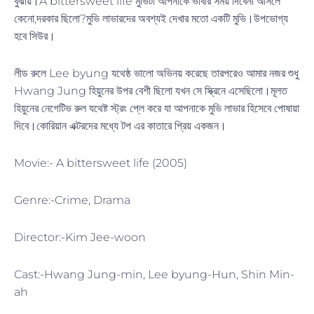
বুঝায়।A bittersweet life মুভিটা আপনাকে ভাবার সময় দিবেনা আসলে
কেনো,দরকার ছিলো?মুভি লাভারদের অবশ্যই দেখার মতো একটি মুভি।উপভোগ্য
হবে সিউর।
লীড রুলে Lee byung যথেষ্ঠ ভালো অভিনয় করেছে তারপরেও আমার নজর শুধু
Hwang Jung হিয়ুনের উপর বেশী ছিলো যখন সে স্ক্রিনে এসেছিলো।মূলত
হিয়ুনের নেগেটিভ রুল যথেষ্ট স্ট্রং প্লে করে যা আপনাকে মুভি লাভার হিসেবে পোষায়া
দিবে।কোরিয়ান এক্টরদের মধ্যে টপ এর কাতারে প্রিয় একজন।
Movie:- A bittersweet life (2005)
Genre:-Crime, Drama
Director:-Kim Jee-woon
Cast:-Hwang Jung-min, Lee byung-Hun, Shin Min-
ah