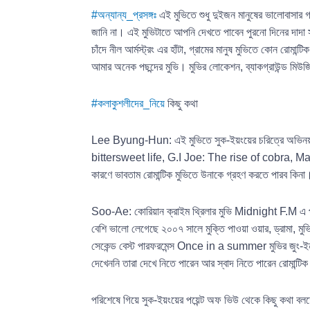
#অন্যান্য_প্রসঙ্গঃ
এই মুভিতে শুধু দুইজন মানুষের ভালোবাসার গল্
জানি না। এই মুভিটাতে আপনি দেখতে পাবেন পুরনো দিনের দাদা সাইক
চাঁদে নীল আর্মস্ট্রং এর হাঁটা, গ্রামের মানুষ মুভিতে কোন র
আমার অনেক পছন্দের মুভি। মুভির লোকেশন, ব্যাকগ্রাউন্ড মিউ
#কলাকুশলীদের_নিয়ে
কিছু কথা
Lee Byung-Hun: এই মুভিতে সুক-ইয়ংয়ের চরিত্রে অভ
bittersweet life, G.I Joe: The rise of cobra, Masquer
কারণে ভাবতাম রোমান্টিক মুভিতে উনাকে গ্রহণ করতে পারব কিনা
Soo-Ae: কোরিয়ান ক্রাইম থ্রিলার মুভি Midnight F.M
বেশি ভালো লেগেছে ২০০৭ সালে মুক্তি পাওয়া ওয়ার, ড্রামা, ম
সেকেন্ড বেস্ট পারফরমেন্স Once in a summer মুভির জুং-ইন
দেখেননি তারা দেখে নিতে পারেন আর স্বাদ নিতে পারেন রোমান্
পরিশেষে গিয়ে সুক-ইয়ংয়ের পয়েন্ট অফ ভিউ থেকে কিছু কথা ব