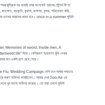
হরকেন্দ্রিকে বড় হয়েছি তারা অনেকেই গ্রামের সৌন্দর্য কি তা
ানক্ষেত, খড়কুটো, কুয়াশা, জলাশয়, কৃষক, পরিত্যক্ত বাড়ি,
দৃশ্য আপনার চোখের আরামের কারন হবে। once in a summer মুভিটা
Master, Memories of sword, Inside men, A
ersweet life” দিয়ে। বেশিরভাগ অ্যাকশন মুভি দেখার
া আমার মনে একটা ছাপ রেখে গেছে।
র The Flu, Wedding Campaign দেখি তবে আমার সবচেয়ে
র চরিত্রে দারুণ অভিনয় করেছিলেন। আমার দেখা Soo-Ae এর
 থেকে খুব ভালো অভিনয় করেছে। তো যারা এখনো মুভিটা