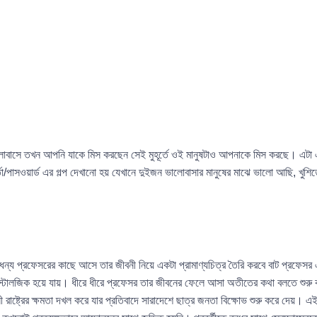
োবাসে তখন আপনি যাকে মিস করছেন সেই মুহূর্তে ওই মানুষটাও আপনাকে মিস করছে। এটা এক 
তা/পাসওয়ার্ড এর গল্প দেখানো হয় যেখানে দুইজন ভালোবাসার মানুষের মাঝে ভালো আছি, খুশি
ধন্য প্রফেসরের কাছে আসে তার জীবনী নিয়ে একটা প্রামাণ্যচিত্র তৈরি করবে বাট প্রফেস
নস্টালজিক হয়ে যায়। ধীরে ধীরে প্রফেসর তার জীবনের ফেলে আসা অতীতের কথা বলতে শুর
্ট্রের ক্ষমতা দখল করে যার প্রতিবাদে সারাদেশে ছাত্র জনতা বিক্ষোভ শুরু করে দেয়। এই বি