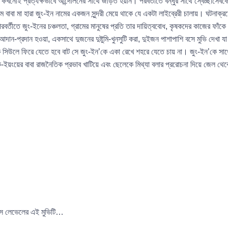
খনোই প্রত্যক্ষভাবে আন্দোলনের সাথে জড়িত হয়নি। পরবর্তীতে বন্ধুর সাথে স্বেচ্ছাসেবকে
রামে বাবা মা হারা জুং-ইন নামের একজন সুন্দরী মেয়ে থাকে যে একটা লাইব্রেরী চালায়। ঘটনাক
বর্তীতে জুং-ইনের চঞ্চলতা, গ্রামের মানুষের প্রতি তার দায়িত্ববোধ, কৃষকদের কাজের ফাঁক
আদান-প্রদান হওয়া, একসাথে দুজনের দুষ্টুমি-খুনসুটি করা, দুইজন পাশাপাশি বসে মুভি দেখ
’কে সিউলে ফিরে যেতে হবে বাট সে জুং-ইন’কে একা রেখে শহরে যেতে চায় না। জুং-ইন’কে সাথে
ইয়ংয়ের বাবা রাজনৈতিক প্রভাব খাটিয়ে এবং ছেলেকে মিথ্যা বলার প্ররোচনা দিয়ে জেল থ
পিস লেভেলের এই মুভিটি…