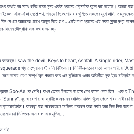
পের কথাই নয় সাথে ছবির মতো সুন্দর একটা গ্রামের সৌন্দর্যকে তুলে ধরা হয়েছে। আমরা যারা শ
েল, আঁকা-বাঁকা মেঠো পথ, গ্রামে বিদ্যুৎ পাওয়ার খুশিতে সকলের মুখে হাসি, তরমুজক্ষেত, ধ
োমান্টিক সীন দেখলে বাচ্চাদের চোখে আঙ্গুল দিয়ে রাখা…মোট কথা গ্রামের এই সকল সুন্দর 
জিক সিনেমাটোগ্রাফি এক কথায় অনবদ্য।
িনয় করেছেন I saw the devil, Keys to heart, Ashfall, A single rider, 
ade খ্যাত গ্লোবাল স্টার লি বিউং-হুন। লি বিউন-হুনের সাথে আমার পরিচয় “A bitt
। তবে আমার ধারণা সম্পূর্ণ ভুল প্রমাণ করে এই মুভিটাতে ওনার অভিনীত সুক-ইয়ং চরিত্রট
 এ প্রথম Soo-Ae কে দেখি। তখন তেমন চিনতাম না তবে বেশ ভালো লেগেছিল। এরপ
ুভি “Sunny”. যুদ্ধে যোগ দেয়া স্বামীকে এক নববিবাহিতা মহিলা খুঁজে পেতে মরিয়া নারী
 ক্যারেকটারটা। তাছাড়া যারা সাইডরোলে অভিনয় করছেন তারা সবাই তার নিজ নিজ জায়গা
টিক মেলোড্রমা ভিত্তিক অসাধারণ এক মুভির…
লতে চাই।