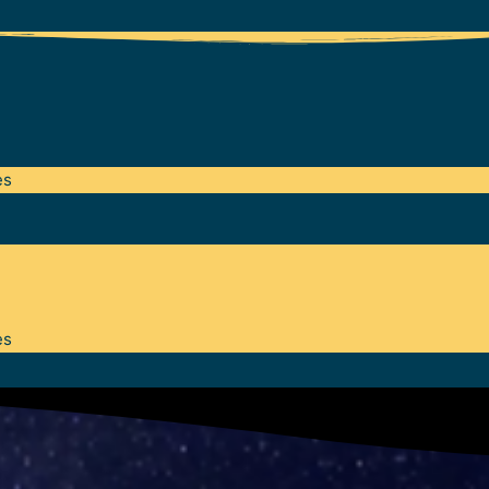
es
es