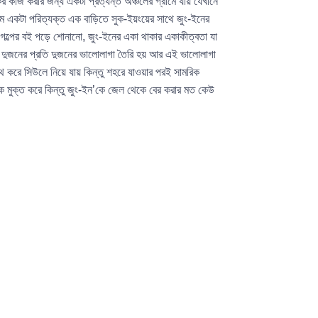
র কাজ করার জন্য একটা প্রত্যন্ত অঞ্চলের গ্রামে যায় যেখানে
্রমে একটা পরিত্যক্ত এক বাড়িতে সুক-ইয়ংয়ের সাথে জুং-ইনের
ে গল্পের বই পড়ে শোনানো, জুং-ইনের একা থাকার একাকীত্বতা যা
া যা দুজনের প্রতি দুজনের ভালোলাগা তৈরি হয় আর এই ভালোলাগা
 করে সিউলে নিয়ে যায় কিন্তু শহরে যাওয়ার পরই সামরিক
েকে মুক্ত করে কিন্তু জুং-ইন’কে জেল থেকে বের করার মত কেউ