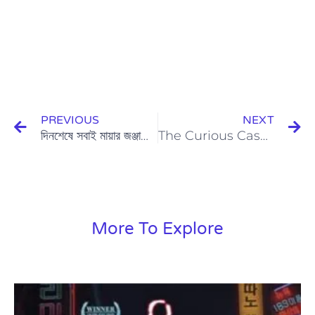
Prev
N
PREVIOUS
NEXT
দিনশেষে সবাই মায়ার জঞ্জালে বন্দী-𝗠𝗮𝘆𝗮𝗿 𝗝𝗼𝗻𝗷𝗮𝗹 (2023)
The Curious Case Of Benjamin Button (2008)
More To Explore
Page
Page
Page
Page
Page
Page
Page