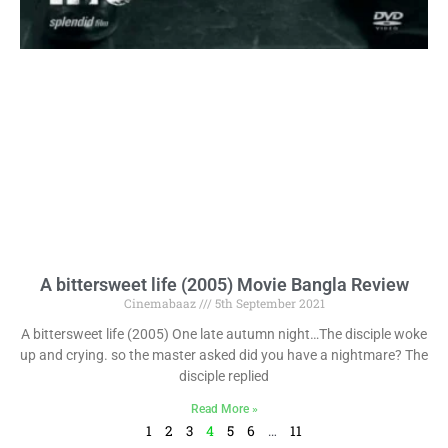
A bittersweet life (2005) Movie Bangla Review
Cinemabaaz
5th September 2021
A bittersweet life (2005) One late autumn night…The disciple woke
up and crying. so the master asked did you have a nightmare? The
disciple replied
Read More »
1
2
3
4
5
6
…
11