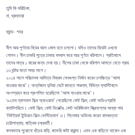
তুমি কি মরিচিকা,
না, ধ্রুবতারা
ব্যান্ড- শহর
নীল আর পূর্ণতার বিয়ের বয়স ৩মাস হতে চললো। যদিও তাদের বিয়েটা এখনো
গোপন। নীল চাকরি সূত্রে ঢাকায় বসবাস করে আর পূর্ণতা বরিশালে। প্রতিমাসে
তাদের মাত্র ১ বারের জন্য দেখা হয়। নীলের ঢাকা থেকে বরিশাল আসতে যেতে প্রায়
১৩ ঘন্টার মতো সময় লাগে।
২০১৪ সালে পরিচালক আদিত্য বিক্রম সেনগুপ্ত নির্মান করেন চলচ্চিত্র “আসা
যাওয়ার মাঝে”। অর্ন্তজাল দুনিয়া ঘেটে জানতে পারলাম, বিভিন্ন ফ্যাস্টিবালে
অংশগ্রহন করে প্রংশসিত হয়েছিলো “আসা যাওয়ার মাঝে”।
‘৬২তম ন্যাশনাল ফিল্ম অ্যাওয়ার্ড’ পেয়েছিলো বেস্ট ফিল্ম, বেস্ট অডিওগ্রাফি
ক্যাটাগরিতে। বেস্ট ফিল্ম, বেস্ট ডিরেক্টর, বেস্ট অরিজিনাল স্ক্রিনপ্লের আখ্যা পায়
‘নিউইয়র্ক ইন্ডিয়ান ফিল্ম ফেস্টিভ্যাল’ এ। সিনেমায় অভিনয় করেন বাসবদত্তা
চট্টোপাধ্যায়, ঋত্বিক চক্রবর্তী।
কলকাতার পুরোনো ধাঁচের বাড়ি, জাফরি কাটা বারান্দা। এমন এক বাড়িতে থাকেন এক