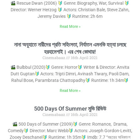
Rescue Dwan (2006)
Genre: Biography, War, Survival
Director: Werner Herzog
Actors: Christian Bale, Steve Zahn,
Jeremy Davies
Runtime: 2h 6m
Read More »
নানা অযুহাতে নারীদের প্রতি সহিংসতা, নির্যাতন এমনকি হত্যা চলছে
হরহামেশাই। এর শেষ কোথায়!
Cinemabaaz
16th April 2021
Bulbbul (2020)
Genre: Horror
Writer & Director: Anvita
Dutt Guptan
Actors: Tripti Dimri, Avinash Tiwary, Paoli Dam,
Rahul Bose, Parambrata Chattopadhy
Runtime: 1h 34m
Read More »
500 Days Of Summer মুভি রিভিউ
Cinemabaaz
16th April 2021
500 Days of Summer (2009)
Genre: Romance, Drama,
Comedy
Director: Marc Webb
Actors: Joseph Gordon-Levitt,
Zooey Deschanel
Runtime: 1h 35m
Imdb: 7.7 “বছরের অধিকাংশ