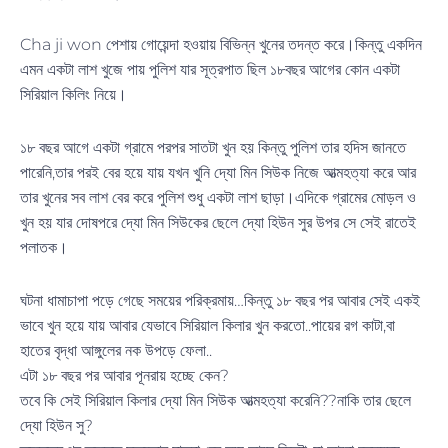
Cha ji won পেশায় গোয়েন্দা হওয়ায় বিভিন্ন খুনের তদন্ত করে।কিন্তু একদিন
এমন একটা লাশ খুজে পায় পুলিশ যার সূত্রপাত ছিল ১৮বছর আগের কোন একটা
সিরিয়াল কিলিং নিয়ে।
১৮ বছর আগে একটা গ্রামে পরপর সাতটা খুন হয় কিন্তু পুলিশ তার হদিস জানতে
পারেনি,তার পরই বের হয়ে যায় যখন খুনি দ্যো মিন সিউক নিজে আত্মহত্যা করে আর
তার খুনের সব লাশ বের করে পুলিশ শুধু একটা লাশ ছাড়া।এদিকে গ্রামের মোড়ল ও
খুন হয় যার দোষপরে দ্যো মিন সিউকের ছেলে দ্যো হিউন সুর উপর সে সেই রাতেই
পলাতক।
ঘটনা ধামাচাপা পড়ে গেছে সময়ের পরিক্রমায়…কিন্তু ১৮ বছর পর আবার সেই একই
ভাবে খুন হয়ে যায় আবার যেভাবে সিরিয়াল কিলার খুন করতো..পায়ের রগ কাটা,বা
হাতের বৃদ্ধা আঙ্গুলের নক উপড়ে ফেলা..
এটা ১৮ বছর পর আবার পূনরায় হচ্ছে কেন?
তবে কি সেই সিরিয়াল কিলার দ্যো মিন সিউক আত্মহত্যা করেনি??নাকি তার ছেলে
দ্যো হিউন সু?