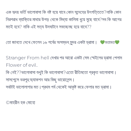
এক হৃদয় ভর্তি ভালোবাসা কি নষ্ট হয়ে যাবে কোন সন্দেহের উৎপত্তিতে?নাকি কোন
নিরপরাধ ব্যাক্তির মাথার উপড় থেকে মিথ্যা কালিমা ধুয়ে মুছে যাবে?সব কি আগের
মতই হবে? নাকি এই সত্য উদঘাটনে সবতছনছ হয়ে যাবে??
তো জানতে দেখে ফেলেন ১৬ পর্বের অসম্ভব সুন্দর একটা ড্রামা।
মতামত
Stranger From hell দেখার পর আরো একটা সেম স্মেইলের ড্রামা পেলাম
Flower of evil..
কি নেই??ভালোবাসা শুধুই কি ভালোবাসা?এতো রীতিমতো প্রকৃত ভালোবাসা।
সাসপেন্সে ভরপুর,অ্যাকশন আর কিছু ভায়োলেন্স।
সবটাই ভালোলাগার মত।প্রথম পর্ব থেকেই আকৃষ্ট করে ফেলার মত ড্রামা।
©️মাহরীন হক মোহো