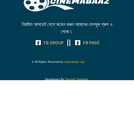
নিয়মিত আপডেট পেতে জয়েন করুন আমাদের ফেসবুক গ্রুপ ও
পেজে।
FB GROUP
FB PAGE
© All Rights Reserved by
cinemabaaz.xyz
Developed By
Sazzad Sadman
Disclaimer
Cinemabaaz does not host any files on it’s servers. All point to
content hosted on third party websites. Cinemabaaz does not accept
responsibility for content hosted on third party websites and does
not have any involvement in the same.