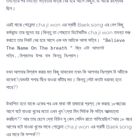
তদন্তের পর তদন্তে সত্যতার মাত্রা বের হয়ে আসে কিছুটা..যা আরো রহস্যময়
ছিল।
এরই মাঝে গোয়েন্দা cha ji won এর স্বামী Baek song এর বেশ কিছু
কর্মকান্ড তার সন্দেহ হয়।কিন্তু তা গোছাতে ডিটেকটিভ cha ji won তদন্ত শুরু
করাতে তার নিকট বের হয়ে আসে এক দম আটকে আসা সত্যি।
"Believe
The Name On The breath " জ্বি এটা আসলেই
সত্যি..বিশ্বাসের উপর নাম কিন্তু নিঃশ্বাস।
যখন আপনার বিশ্বাস করার মত কিছু থাকবেনা তখন কি আপনার নিঃশ্বাস টা আঁটকে
যাবেনা?যেমনটা গলায় বিঁধে যাওয়া কাঁটার মত। কিন্তু সেটা কতটা ভয়াবহ হতে
পারে??
উথাপিত হতে থাকে একের পর এক মাথা নষ্ট হাজারো প্রশ্ন, কে করছে ১৮বছরের
আগে ঘটে যাওয়া খুনের মতো এখন খুন?দ্যো মিন সিউক কি সত্যি আত্মহত্যা
করছিল?? আর তার ছেলে দ্যো হিউন সু কেন সেদিন রাতে পালিয়েছিল?আর ১৮ বছর
আগের ঘটে যাওয়া খুনের সাথে গোয়েন্দা cha ji won এর স্বামী Baek song
এর সাথে কি সম্পর্ক??