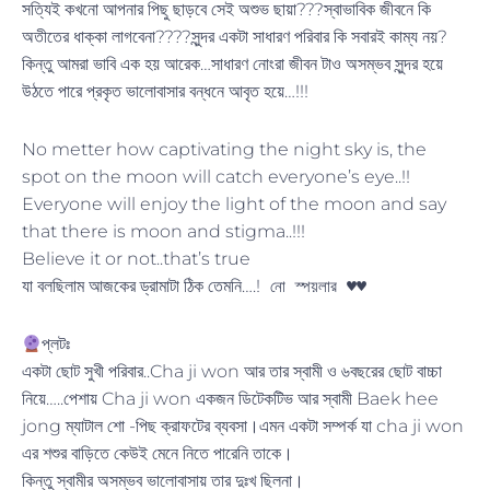
সত্যিই কখনো আপনার পিছু ছাড়বে সেই অশুভ ছায়া???স্বাভাবিক জীবনে কি
অতীতের ধাক্কা লাগবেনা????সুন্দর একটা সাধারণ পরিবার কি সবারই কাম্য নয়?
কিন্তু আমরা ভাবি এক হয় আরেক…সাধারণ নোংরা জীবন টাও অসম্ভব সুন্দর হয়ে
উঠতে পারে প্রকৃত ভালোবাসার বন্ধনে আবৃত হয়ে…!!!
No metter how captivating the night sky is, the
spot on the moon will catch everyone’s eye..!!
Everyone will enjoy the light of the moon and say
that there is moon and stigma..!!!
Believe it or not..that’s true
যা বলছিলাম আজকের ড্রামাটা ঠিক তেমনি….!
নো স্পয়লার ♥️♥️
প্লটঃ
একটা ছোট সুখী পরিবার..Cha ji won আর তার স্বামী ও ৬বছরের ছোট বাচ্চা
নিয়ে…..পেশায় Cha ji won একজন ডিটেকটিভ আর স্বামী Baek hee
jong ম্যাটাল শো -পিছ ক্রাফটের ব্যবসা।এমন একটা সম্পর্ক যা cha ji won
এর শশুর বাড়িতে কেউই মেনে নিতে পারেনি তাকে।
কিন্তু স্বামীর অসম্ভব ভালোবাসায় তার দুঃখ ছিলনা।