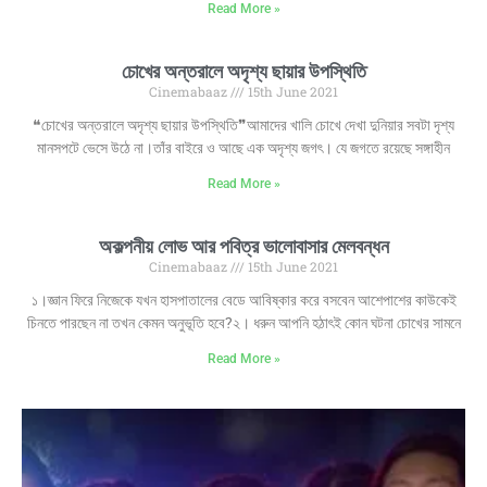
Read More »
চোখের অন্তরালে অদৃশ্য ছায়ার উপস্থিতি
Cinemabaaz
15th June 2021
❝চোখের অন্তরালে অদৃশ্য ছায়ার উপস্থিতি❞আমাদের খালি চোখে দেখা দুনিয়ার সবটা দৃশ্য
মানসপটে ভেসে উঠে না।তাঁর বাইরে ও আছে এক অদৃশ্য জগৎ। যে জগতে রয়েছে সঙ্গাহীন
Read More »
অকল্পনীয় লোভ আর পবিত্র ভালোবাসার মেলবন্ধন
Cinemabaaz
15th June 2021
১।জ্ঞান ফিরে নিজেকে যখন হাসপাতালের বেডে আবিষ্কার করে বসবেন আশেপাশের কাউকেই
চিনতে পারছেন না তখন কেমন অনুভূতি হবে?২। ধরুন আপনি হঠাৎই কোন ঘটনা চোখের সামনে
Read More »