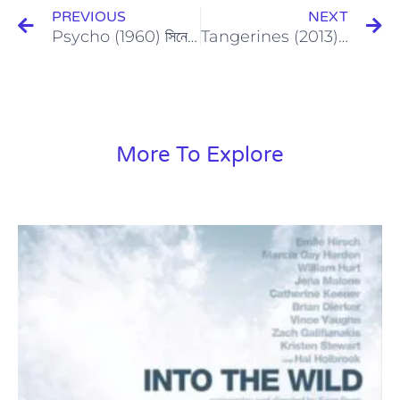
PREVIOUS
NEXT
Psycho (1960) সিনেমা রিভিউ
Tangerines (2013) Movie Review
More To Explore
Page
Page
Page
Page
Page
Page
Page