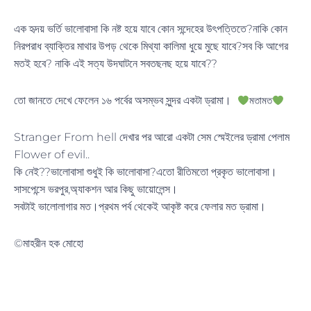
এক হৃদয় ভর্তি ভালোবাসা কি নষ্ট হয়ে যাবে কোন সন্দেহের উৎপত্তিতে?নাকি কোন
নিরপরাধ ব্যাক্তির মাথার উপড় থেকে মিথ্যা কালিমা ধুয়ে মুছে যাবে?সব কি আগের
মতই হবে? নাকি এই সত্য উদঘাটনে সবতছনছ হয়ে যাবে??
তো জানতে দেখে ফেলেন ১৬ পর্বের অসম্ভব সুন্দর একটা ড্রামা।
মতামত
Stranger From hell দেখার পর আরো একটা সেম স্মেইলের ড্রামা পেলাম
Flower of evil..
কি নেই??ভালোবাসা শুধুই কি ভালোবাসা?এতো রীতিমতো প্রকৃত ভালোবাসা।
সাসপেন্সে ভরপুর,অ্যাকশন আর কিছু ভায়োলেন্স।
সবটাই ভালোলাগার মত।প্রথম পর্ব থেকেই আকৃষ্ট করে ফেলার মত ড্রামা।
©️মাহরীন হক মোহো