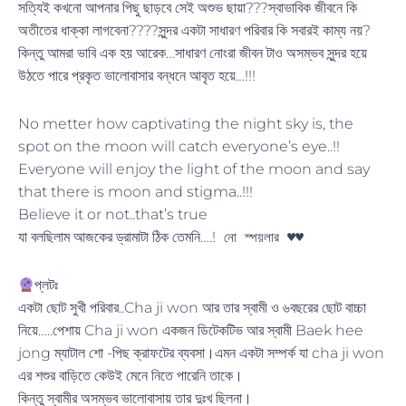
সত্যিই কখনো আপনার পিছু ছাড়বে সেই অশুভ ছায়া???স্বাভাবিক জীবনে কি
অতীতের ধাক্কা লাগবেনা????সুন্দর একটা সাধারণ পরিবার কি সবারই কাম্য নয়?
কিন্তু আমরা ভাবি এক হয় আরেক…সাধারণ নোংরা জীবন টাও অসম্ভব সুন্দর হয়ে
উঠতে পারে প্রকৃত ভালোবাসার বন্ধনে আবৃত হয়ে…!!!
No metter how captivating the night sky is, the
spot on the moon will catch everyone’s eye..!!
Everyone will enjoy the light of the moon and say
that there is moon and stigma..!!!
Believe it or not..that’s true
যা বলছিলাম আজকের ড্রামাটা ঠিক তেমনি….!
নো স্পয়লার ♥️♥️
প্লটঃ
একটা ছোট সুখী পরিবার..Cha ji won আর তার স্বামী ও ৬বছরের ছোট বাচ্চা
নিয়ে…..পেশায় Cha ji won একজন ডিটেকটিভ আর স্বামী Baek hee
jong ম্যাটাল শো -পিছ ক্রাফটের ব্যবসা।এমন একটা সম্পর্ক যা cha ji won
এর শশুর বাড়িতে কেউই মেনে নিতে পারেনি তাকে।
কিন্তু স্বামীর অসম্ভব ভালোবাসায় তার দুঃখ ছিলনা।