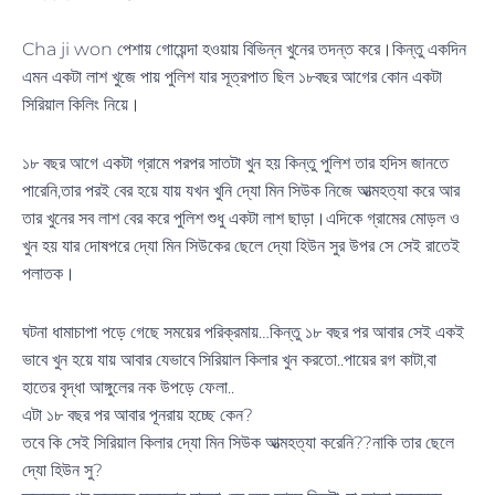
Cha ji won পেশায় গোয়েন্দা হওয়ায় বিভিন্ন খুনের তদন্ত করে।কিন্তু একদিন
এমন একটা লাশ খুজে পায় পুলিশ যার সূত্রপাত ছিল ১৮বছর আগের কোন একটা
সিরিয়াল কিলিং নিয়ে।
১৮ বছর আগে একটা গ্রামে পরপর সাতটা খুন হয় কিন্তু পুলিশ তার হদিস জানতে
পারেনি,তার পরই বের হয়ে যায় যখন খুনি দ্যো মিন সিউক নিজে আত্মহত্যা করে আর
তার খুনের সব লাশ বের করে পুলিশ শুধু একটা লাশ ছাড়া।এদিকে গ্রামের মোড়ল ও
খুন হয় যার দোষপরে দ্যো মিন সিউকের ছেলে দ্যো হিউন সুর উপর সে সেই রাতেই
পলাতক।
ঘটনা ধামাচাপা পড়ে গেছে সময়ের পরিক্রমায়…কিন্তু ১৮ বছর পর আবার সেই একই
ভাবে খুন হয়ে যায় আবার যেভাবে সিরিয়াল কিলার খুন করতো..পায়ের রগ কাটা,বা
হাতের বৃদ্ধা আঙ্গুলের নক উপড়ে ফেলা..
এটা ১৮ বছর পর আবার পূনরায় হচ্ছে কেন?
তবে কি সেই সিরিয়াল কিলার দ্যো মিন সিউক আত্মহত্যা করেনি??নাকি তার ছেলে
দ্যো হিউন সু?