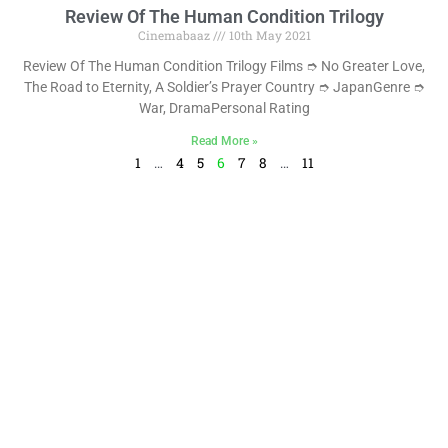
Review Of The Human Condition Trilogy
Cinemabaaz
10th May 2021
Review Of The Human Condition Trilogy Films ➮ No Greater Love,
The Road to Eternity, A Soldier’s Prayer Country ➮ JapanGenre ➮
War, DramaPersonal Rating
Read More »
1
…
4
5
6
7
8
…
11