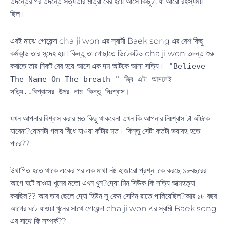
তদন্তের পর তদন্তে সত্যতার মাত্রা বের হয়ে আসে কিছুটা..যা আরো রহস্যময়
ছিল।
এরই মাঝে গোয়েন্দা cha ji won এর স্বামী Baek song এর বেশ কিছু
কর্মকান্ড তার সন্দেহ হয়।কিন্তু তা গোছাতে ডিটেকটিভ cha ji won তদন্ত শুরু
করাতে তার নিকট বের হয়ে আসে এক দম আটকে আসা সত্যি।
"Believe
The Name On The breath " জ্বি এটা আসলেই
সত্যি..বিশ্বাসের উপর নাম কিন্তু নিঃশ্বাস।
যখন আপনার বিশ্বাস করার মত কিছু থাকবেনা তখন কি আপনার নিঃশ্বাস টা আঁটকে
যাবেনা?যেমনটা গলায় বিঁধে যাওয়া কাঁটার মত। কিন্তু সেটা কতটা ভয়াবহ হতে
পারে??
উথাপিত হতে থাকে একের পর এক মাথা নষ্ট হাজারো প্রশ্ন, কে করছে ১৮বছরের
আগে ঘটে যাওয়া খুনের মতো এখন খুন?দ্যো মিন সিউক কি সত্যি আত্মহত্যা
করছিল?? আর তার ছেলে দ্যো হিউন সু কেন সেদিন রাতে পালিয়েছিল?আর ১৮ বছর
আগের ঘটে যাওয়া খুনের সাথে গোয়েন্দা cha ji won এর স্বামী Baek song
এর সাথে কি সম্পর্ক??