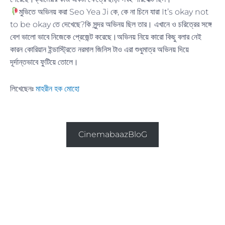
মুভিতে অভিনয় করা Seo Yea Ji কে, কে না চিনে যারা It’s okay not
to be okay তে দেখেছে?কি সুন্দর অভিনয় ছিল তার। এখানে ও চরিত্রের সঙ্গে
বেশ ভালো ভাবে নিজেকে প্রেজেন্ট করেছে।অভিনয় নিয়ে কারো কিছু বলার নেই
কারন কোরিয়ান ইন্ডাস্ট্রিতে নরমাল জিনিস টাও এরা শুধুমাত্র অভিনয় দিয়ে
দূর্দান্তভাবে ফুটিয়ে তোলে।
লিখেছেনঃ
মাহরীন হক মোহো
অন্যান্য ব্লগ পড়তে ক্লিক করুন
CinemabaazBloG