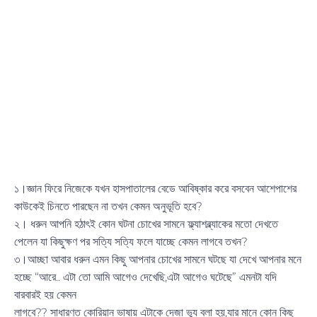
১।জ্ঞান ফিরে নিজেকে যখন হাসপাতালের বেডে আবিষ্কার করে বসবেন আশেপাশের
কাউকেই চিনতে পারছেন না তখন কেমন অনুভূতি হবে?
২। ধরুন আপনি হঠাৎই কোন ঘটনা চোখের সামনে ফ্ল্যাশব্ল্যাকের মতো দেখতে
পেলেন যা কিছুক্ষণ পর সত্যি সত্যি ফলে যাচ্ছে কেমন লাগবে তখন?
৩।আচ্ছা আবার ধরুন এমন কিছু আপনার চোখের সামনে ঘটছে যা দেখে আপনার মনে
হচ্ছে “আরে.. এটা তো আমি আগেও দেখেছি,এটা আগেও ঘটেছে” এমনটা যদি
বারবারই হয় কেমন
লাগবে?? সাধারণত কোরিয়ান ভাষায় এটাকে দেজা ভ্যু বলা হয়,যার মানে কোন কিছু