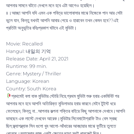
আপনার সামনে ঘটতে দেখলে মনে হবে এটা আগেও হয়েছিল।
৪।আচ্ছা আপনি যদি এমন এক পবিত্র ভালোবাসার মাঝে নিজেকে পান আর সেটা
ভুলে যান, কিন্তু যখনই আপনি আবার পেয়ে ও হারাবেন তখন কেমন হবে??এই
প্রতিটা অনুভূতির বহিঃপ্রকাশ ঘটাবে এই মুভিটা।
Movie: Recalled
Hangul: 내일의 기억
Release Date: April 21, 2021
Runtime: 99 min.
Genre: Mystery / Thriller
Language: Korean
Country: South Korea
প্রথমেই বলা যাক মুভিটার স্টোরি নিয়ে,প্রথম মুভিটা শুরু হবার একমিনিট পর
আপনার মনে হবে আপনি অতিরিক্ত মুভিলাভার হবার কারনে মেইন টুইস্ট ধরে
ফেলেছেন, কিন্তু না…আপনার কল্পনা শক্তির বাইরে কিছু আপনাকে দেখাবে।আপনি
ভাবছেন এক লাস্টে দেখবেন আরেক।মুভিটার সিনেমাটোগ্রাফি টাও বেস স্বচ্ছ
ছিল,ফ্ল্যাশব্ল্যাক সিন গুলো খুব আলো-আঁধারের আবছায়ার মাঝে ফুটিয়ে তুলতে
পেরেছে।ক্যামেরার কাজ একটা ক্ষেত্রে ছাড়া সবই পারফেক্ট ছিল।