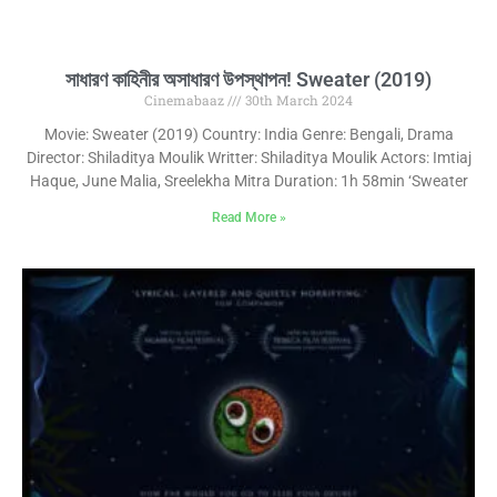
সাধারণ কাহিনীর অসাধারণ উপস্থাপন! Sweater (2019)
Cinemabaaz
30th March 2024
Movie: Sweater (2019) Country: India Genre: Bengali, Drama
Director: Shiladitya Moulik Writter: Shiladitya Moulik Actors: Imtiaj
Haque, June Malia, Sreelekha Mitra Duration: 1h 58min ‘Sweater
Read More »