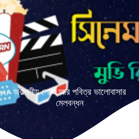
অকল্পনীয় লোভ আর পবিত্র ভালোবাসার
মেলবন্ধন