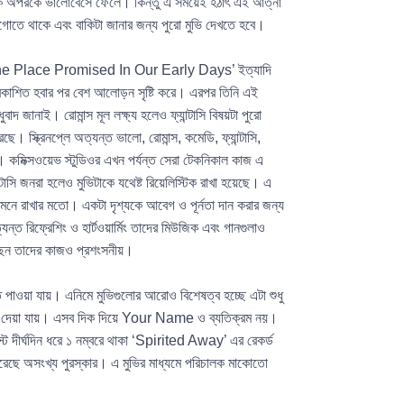
একে অপরকে ভালোবেসে ফেলে। কিন্তু এ সময়েই হঠাৎ এই আত্না
োতে থাকে এবং বাকিটা জানার জন্য পুরো মুভি দেখতে হবে।
he Place Promised In Our Early Days’ ইত্যাদি
কাশিত হবার পর বেশ আলোড়ন সৃষ্টি করে। এরপর তিনি এই
 জানাই। রোমান্স মূল লক্ষ্য হলেও ফ্যান্টাসি বিষয়টা পুরো
 স্ক্রিনপ্লে অত্যন্ত ভালো, রোমান্স, কমেডি, ফ্যান্টাসি,
। কমিক্সওয়েভ স্টুডিওর এখন পর্যন্ত সেরা টেকনিকাল কাজ এ
টাসি জনরা হলেও মুভিটাকে যথেষ্ট রিয়েলিস্টিক রাখা হয়েছে। এ
মনে রাখার মতো। একটা দৃশ্যকে আবেগ ও পূর্নতা দান করার জন্য
 রিফ্রেশিং ও হার্টওয়ার্মিং তাদের মিউজিক এবং গানগুলাও
েছেন তাদের কাজও প্রশংসনীয়।
 পাওয়া যায়। এনিমে মুভিগুলোর আরোও বিশেষত্ব হচ্ছে এটা শুধু
ই জুড়ে দেয়া যায়। এসব দিক দিয়ে Your Name ও ব্যতিক্রম নয়।
্টে দীর্ঘদিন ধরে ১ নম্বরে থাকা ‘Spirited Away’ এর রেকর্ড
রেছে অসংখ্য পুরস্কার। এ মুভির মাধ্যমে পরিচালক মাকোতো