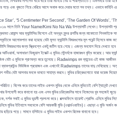
ৌতিক, বিস্ময়কর লাগলেও ধীরে ধীরে তারা মানিয়ে নেয় এ পরিস্থিতিতে। একসময়ে তারা 
য়ে পড়ে এবং খুজতে গিয়ে বেরিয়ে আসে অবাক করে দেয়ার মতো সব তথ্য। এভাবে কাহিনি এগ
ance Star’, ‘5 Centimeter Per Second’, ‘The Garden Of Words’, ‘T
রপর ২০১৬ সালে তিনি Your Name/Kimi No Na Wa উপন্যাসটি লেখেন। উপন্যাসটা প্র
োমান্স আর ফ্যান্টাসির মিশেলে এই অদ্ভুদ সুন্দর গল্পটির জন্য মাকোতো শিনকাইকে সাধুবাদ
ৃতিকে আলোকপাত করা হয়েছে যেটা মূলত ফ্যান্টাসি বিষয়গুলোর মূল পয়েন্ট হিসেবে কাজ করেছে।
ান্টাসি বিষয়গুলোর জন্য স্ক্রিনপ্লে একটু জটিল হয়ে গেছে। এজন্য মনযোগ দিয়ে দেখতে হবে
্টওয়ার্ক, অসাধারণ ভিজুয়াল ইফেক্ট এ মুভির সৌন্দর্যকে হাজারগুন বৃদ্ধি করেছে। আর ফ্যান্
মিউজিক যেটা এ মুভিকে প্রাণবন্ত করে তুলেছে। Radwimps রক ব্যান্ডের এই কাজ আজীবন 
থ ব্যাকগ্রাউন্ড মিউজিক প্রয়োজন এবং এখানেই Radwimps তাদের যাদু দেখিয়েছে। অত্যন্ত
েশ গভীর যেটা আপনার মনকে ভাবতে সাহায্য করবে। মুভির চরিত্রগুলোতে যারা ভয়েজ দিয়
 পরিচিত। বিশেষ করে তাদের লাইভ একশন মুভির থেকে এনিমে মুভিতেই বেশি ট্যালেন্ট দেখতে
বার দেখার উপযোগী করে বানানো হয় এবং এসব মুভির চরিত্রগুলির সাথে নিজেদের খুব সহজে
ক, দর্শক সবাই এ মুভির ভূয়সী প্রশংসা করে। বক্সঅফিসে হায়েস্ট গ্রোসিং এনিমে মুভির লিস
মে মুভির ইতিহাসে সবথেকে বেশি আয়কারী মুভি (ওয়ার্ল্ডওয়াইড)। এছাড়া এ মুভি অর্জন ক
ায়গায় ছড়িয়ে পড়ে। সামনে হলিউডে এ মুভির লাইভ একশন রিমেক বানানো হবে।