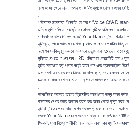
না। তাহলে এমন হলো কেন?…প্রথমে তাদের কাছে ব্যাপারটা ভ
বদল হওয়া থেমে যায়। তখন তাকি মিতসুহাকে খোজার জন্য বেরি
.
পরিচালক মাকোতো শিনকাই এর আগে ‘Voice Of A Dist
এনিমে মুভি বানিয়ে মোটামুটি আলোচনা সৃষ্টি করেছিলেন। এ
উপন্যাসের উপর ভিত্তি করেই Your Name মুভিটা বানান। প্রথমত র
মুভিজুড়ে তাকে আগলে রেখেছে। সাথে জাপানের প্রাচীন কিছু সংস্ক
ইমোশন সবকিছু সুন্দরভাবে একসাথে ব্লেন্ড করা হয়েছে। তবে ফ্য
মুভিতে দেখতে পাওয়া যায়। 2D এনিমেশন কোয়ালিটি হলেও সুন্দর আর
মুভির সবথেকে বড় প্লাস পয়েন্ট হলো গান এবং ব্যাকগ্রাউন্ড 
এবং সেখানের চরিত্রদের নিজেদের সাথে জুড়ে দেয়ার জন্য যথায
চমৎকার, বারবার শোনার মতো। মুভির সংলাপগুলোও দারুন এবং ব
.
জাপানিজরা বরাবরই তাদের ক্রিয়েটিভ কাজগুলার জন্য সবার কাছে
বাচ্চাদের দেখার জন্য বানানো হয়না বরং বাচ্চা থেকে বুড়ো স
মুভিটা মুক্তির পরই সারা বিশ্বে তোলপাড় শুরু করে দেয়। সমালোচ
ভেঙ্গে Your Name চলে আসে ১ নম্বরে এবং বর্তমানে এটিই এনি
শিনকাই সারা বিশ্বে পরিচিতি লাভ করেন এবং তার খ্যাতি সবজ