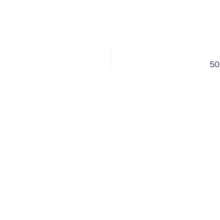
50
Page
Page
Page
Page