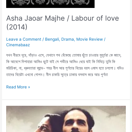
Asha Jaoar Majhe / Labour of love
(2014)
Leave a Comment
/
Bengali
,
Drama
,
Movie Review
/
Cinemabaaz
যখন নীরবে দূরে, দাঁড়াও এসে, যেখানে পথ বেঁকেছে তোমায় ছুঁতে চাওয়ার মুহূর্তরা কে জানে,
কি আবেশে দিশাহারা আমিও ছুটে যাই সে গভীরে আমিও ধেয়ে যাই কি নিবিঢ়ে তুমি কি
মরিচিকা, না, ধ্রুবতারা ব্যান্ড- শহর নীল আর পূর্ণতার বিয়ের বয়স ৩মাস হতে চললো। যদিও
তাদের বিয়েটা এখনো গোপন। নীল চাকরি সূত্রে ঢাকায় বসবাস করে আর পূর্ণতা
Read More »
দিনশেষে
সবাই
মায়ার
জঞ্জালে