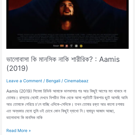
ভালোবাসা কি মানসিক নাকি শারীরিক? : Aamis
(2019)
Leave a Comment
/
Bengali
/
Cinemabaaz
Aamis (2019) সিনেমা রিভিউ আমাকে ভালবাসার পর আর কিছুই আগের মত থাকবে না
তোমার। রাস্তায় নেমেই দেখবে বিপরীত দিক থেকে আসা প্রতিটি রিকশায় ছুটে আসছি আমি
আর তোমাকে পেরিয়ে চ’লে যাচ্ছি এদিকে-সেদিকে। তখন তোমার রক্ত আর কালো চশমায়
এত অন্ধকার যেনো তুমি ওই চোখে কোন কিছুই দ্যাখো নি। হুমায়ুন আজাদ আচ্ছা,
ভালোবাসা কি মানসিক নাকি
Read More »