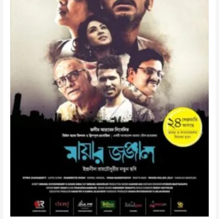
বন্দী-
𝗠𝗮𝘆𝗮𝗿
𝗝𝗼𝗻𝗷𝗮𝗹
(2023)