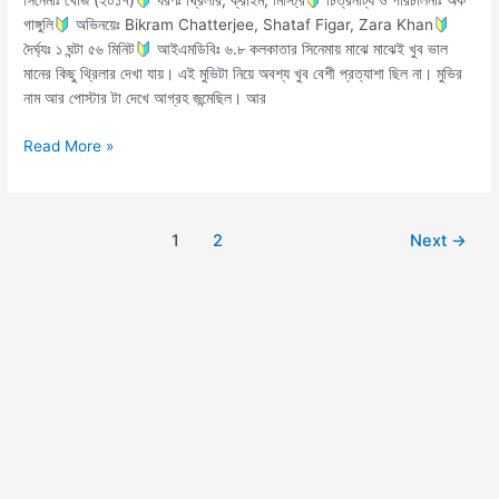
সিনেমাঃ খোঁজ (২০১৭)
ধরণঃ থ্রিলার, ক্রাইম, মিস্ট্রি
চিত্রনাট্য ও পরিচালনাঃ অর্ক
গাঙ্গুলি
অভিনয়েঃ Bikram Chatterjee, Shataf Figar, Zara Khan
দৈর্ঘ্যঃ ১ ঘন্টা ৫৬ মিনিট
আইএমডিবিঃ ৬.৮ কলকাতার সিনেমায় মাঝে মাঝেই খুব ভাল
মানের কিছু থ্রিলার দেখা যায়। এই মুভিটা নিয়ে অবশ্য খুব বেশী প্রত্যাশা ছিল না। মুভির
নাম আর পোস্টার টা দেখে আগ্রহ জন্মেছিল। আর
Read More »
1
2
Next
→