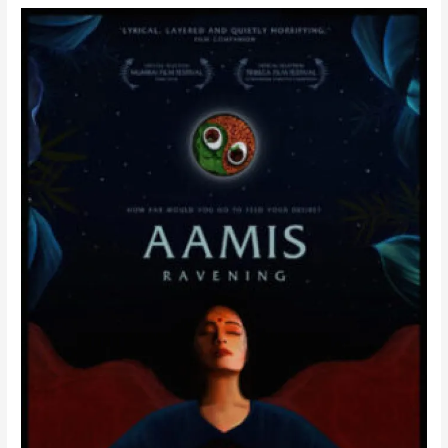
ভালোবাসা
কি
মানসিক
নাকি
শারীরিক?
:
Aamis
(2019)