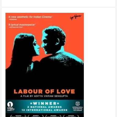
Asha
Jaoar
Majhe
/
Labour
of
love
(2014)