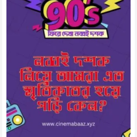
স্মৃতিকাতর
হয়ে
পড়ি
কেন?