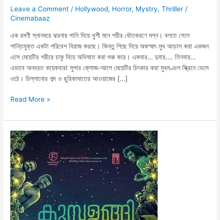
Leave a Comment
/
Hollywood
,
Horror
,
Mystry
,
Thriller
/
Cinemabaaz
এক রমণী স্নানঘরে ঝরনার পানি দিয়ে খুশী মনে শরীর ধৌতকরণে মগ্ন। বলতে গেলে
শান্তিযুক্ত একটা পরিবেশ বিরাজ করছে। কিন্তু পিছে দিয়ে অকস্মাৎ মুখ আড়াল করা একজন
এসে মেয়েটির শরীরে চাকু দিয়ে অভিঘাত করা শুরু করে। একবার… দুবার…. তিনবার…
এভাবে অনবরত কয়েকবার! সুপার ক্লোজ-আপে মেয়েটির চিৎকার করা মুখমণ্ডল স্ক্রিনে ভেসে
ওঠে। চিল্লানোর শব্দ ও ছুরিকাঘাতের আওয়াজের […]
Read More »
Kumbalangi
Nights
(2019)
Movie
Review