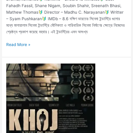
Fahadh Fassil, Shane Nigam, Soubin Shahir, Sreenath Bhasi,
Mathew Thomas
Director – Madhu C. Narayanan
Writter
– Syam Pushkaran
IMDb – 8.6 দক্ষিণ ভারতের সিনেমা ইন্ডাস্ট্রি গুলোর
মধ্যে মালায়ালাম সিনেমা ইন্ডাস্ট্রি মৌলিকতা ও পারিবারিক সিনেমা নির্মাণের ক্ষেত্রে নিজেদের
শ্রেষ্ঠত্ব প্রকাশ করেছে বহুবার। এই ইন্ডাস্ট্রির এমন অসংখ্য
Read More »
খোঁজ
(২০১৭)
মুভি
রিভিউ