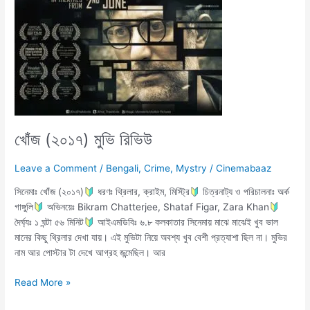
খোঁজ (২০১৭) মুভি রিভিউ
Leave a Comment
/
Bengali
,
Crime
,
Mystry
/
Cinemabaaz
সিনেমাঃ খোঁজ (২০১৭)
ধরণঃ থ্রিলার, ক্রাইম, মিস্ট্রি
চিত্রনাট্য ও পরিচালনাঃ অর্ক
গাঙ্গুলি
অভিনয়েঃ Bikram Chatterjee, Shataf Figar, Zara Khan
দৈর্ঘ্যঃ ১ ঘন্টা ৫৬ মিনিট
আইএমডিবিঃ ৬.৮ কলকাতার সিনেমায় মাঝে মাঝেই খুব ভাল
মানের কিছু থ্রিলার দেখা যায়। এই মুভিটা নিয়ে অবশ্য খুব বেশী প্রত্যাশা ছিল না। মুভির
নাম আর পোস্টার টা দেখে আগ্রহ জন্মেছিল। আর
Read More »