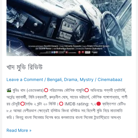
খাদ মুভি রিভিউ
Leave a Comment
/
Bengali
,
Drama
,
Mystry
/
Cinemabaaz
মুভিঃ খাদ (এডভেঞ্চার)
পরিচালকঃ কৌশিক গাঙ্গুলি
অভিনয়েঃ পল্লবী চ্যাটার্জি,
অর্ধেন্দু ব্যানার্জী, মিমি চক্রবর্তী, রুদ্রনীল ঘোষ, সাহেব ভট্টাচার্য, কৌশিক গঙ্গোপাধ্যায়, গার্গী
রয় চৌধুরী
দৈর্ঘ্যঃ ২ ঘন্টা ২০ মিনিট।
IMDB rating: ৭.২
ব্যক্তিগত রেটিংঃ
৮.৫ আমরা বেশীরভাগ ক্ষেত্রেই হলিউড কিংবা বলিউড সহ বিদেশী মুভি নিয়ে মাতামাতি
করি। কিন্তু বাংলা সিনেমায় বিশেষ করে কলকাতার বাংলা সিনেমা ইন্ডাস্ট্রিতে অসংখ্য
Read More »