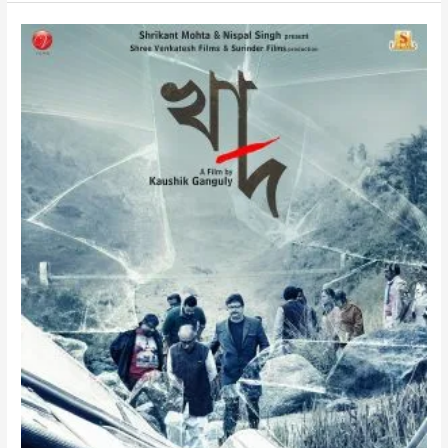
খাদ
মুভি
রিভিউ