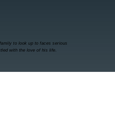
family to look up to faces serious
led with the love of his life.