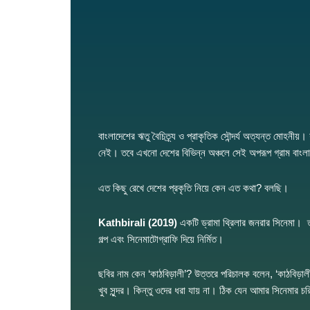
বাংলাদেশের ঋতু বৈচিত্র্য ও প্রাকৃতিক সৌন্দর্য অত্যন্ত মোহনীয
নেই। তবে এখনো দেশের বিভিন্ন অঞ্চলে সেই অপরূপ গ্রাম বাংলার
এত কিছু রেখে দেশের প্রকৃতি নিয়ে কেন এত কথা? বলছি।
Kathbirali (2019)
একটি ড্রামা থ্রিলার জনরার সিনেমা। ত
গল্প এবং সিনেমাটোগ্রাফি দিয়ে নির্মিত।
ছবির নাম কেন ‘কাঠবিড়ালী’? উত্তরে পরিচালক বলেন, ‘কাঠবিড়াল
খুব সুন্দর। কিন্তু ওদের ধরা যায় না। ঠিক যেন আমার সিনেমার 