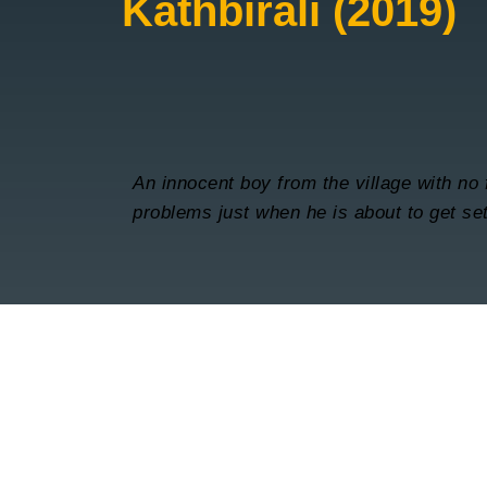
Kathbirali (2019)
An innocent boy from the village with no 
problems just when he is about to get sett